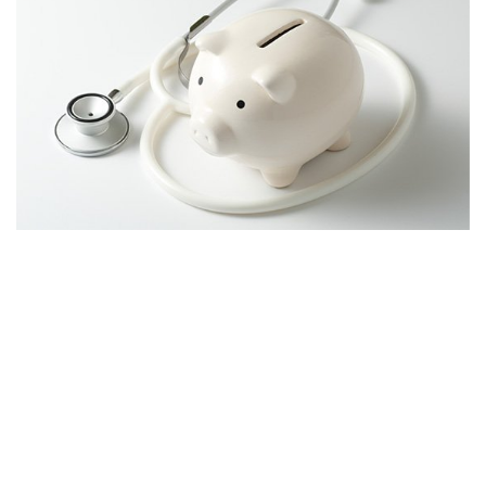
Nacionales
AXA
GNP
INBURSA
METLIFE
BANORTE GENERALI
METROPOLITANA
ALLIANZ
ZURICH